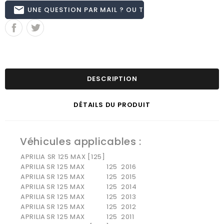
email
UNE QUESTION PAR MAIL ? OU TÉL 02.51.62.16.59
DESCRIPTION
DÉTAILS DU PRODUIT
Véhicules applicables :
APRILIA SR 125 MAX [125]
APRILIA
SR 125 MAX
125
2016
APRILIA
SR 125 MAX
125
2015
APRILIA
SR 125 MAX
125
2014
APRILIA
SR 125 MAX
125
2013
APRILIA
SR 125 MAX
125
2012
APRILIA
SR 125 MAX
125
2011