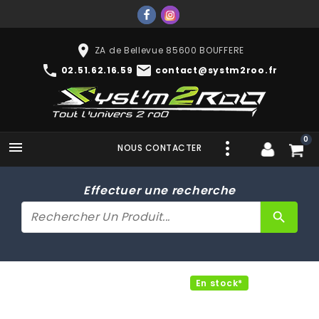
place
ZA de Bellevue 85600 BOUFFERE
phone
mail
02.51.62.16.59
contact@systm2roo.fr
0

NOUS CONTACTER
Effectuer une recherche
search
En stock*