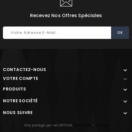
Recevez Nos Offres Spéciales
CONTACTEZ-NOUS

VOTRE COMPTE

PRODUITS

NOTRE SOCIÉTÉ

NOUS SUIVRE

Site protégé par reCAPTCHA.
Vie privée
-
Termes