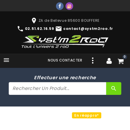
place
ZA de Bellevue 85600 BOUFFERE
phone
mail
02.51.62.16.59
contact@systm2roo.fr
0

NOUS CONTACTER
Effectuer une recherche
search
En réappro*