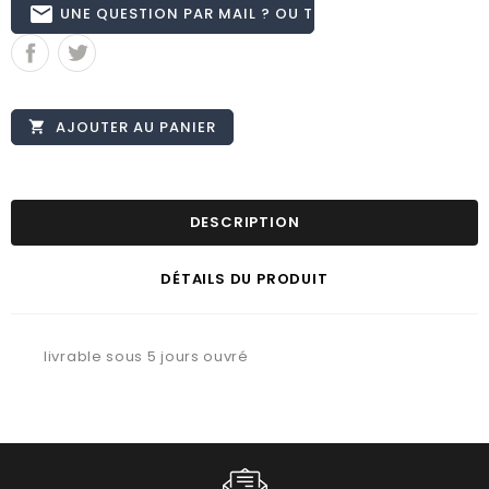
email
UNE QUESTION PAR MAIL ? OU TÉL 02.51.62.16.59
AJOUTER AU PANIER

DESCRIPTION
DÉTAILS DU PRODUIT
livrable sous 5 jours ouvré