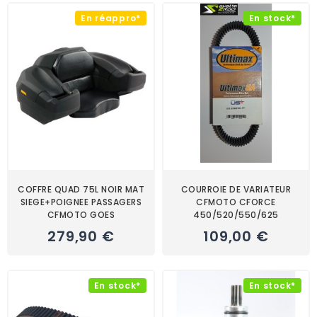
En réappro*
En stock*
COFFRE QUAD 75L NOIR MAT
COURROIE DE VARIATEUR
SIEGE+POIGNEE PASSAGERS
CFMOTO CFORCE
CFMOTO GOES
450/520/550/625
279,90 €
109,00 €
En stock*
En stock*