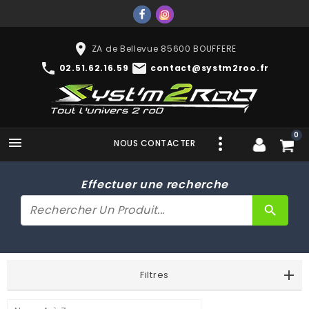
place
ZA de Bellevue 85600 BOUFFERE
phone
mail
02.51.62.16.59
contact@systm2roo.fr
0

NOUS CONTACTER
Effectuer une recherche
search
Filtres