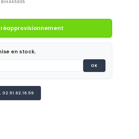
BIH445635
e réapprovisionnement
ise en stock.
OK
02.51.62.16.59