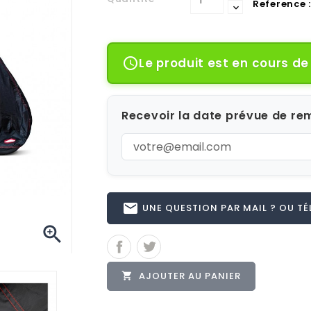
Reference :
Le produit est en cours d

Recevoir la date prévue de rem
email
UNE QUESTION PAR MAIL ? OU TÉL 

AJOUTER AU PANIER
