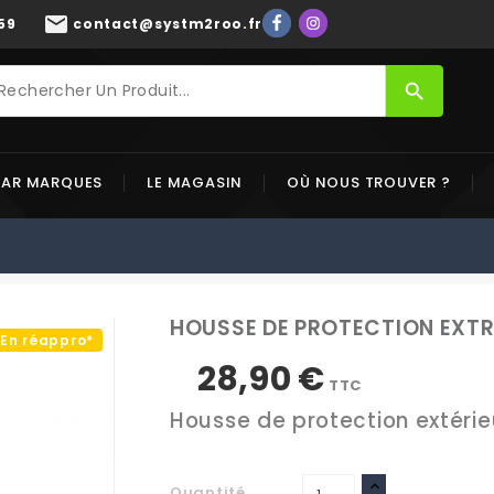
mail
59
contact@systm2roo.fr
search
PAR MARQUES
LE MAGASIN
OÙ NOUS TROUVER ?
HOUSSE DE PROTECTION EXTR
En réappro*
28,90 €
TTC
Housse de protection extérieur
Quantité