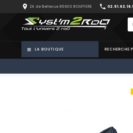
place
phone
ZA de Bellevue 85600 BOUFFERE
02.51.62.16.
LA BOUTIQUE
RECHERCHE 