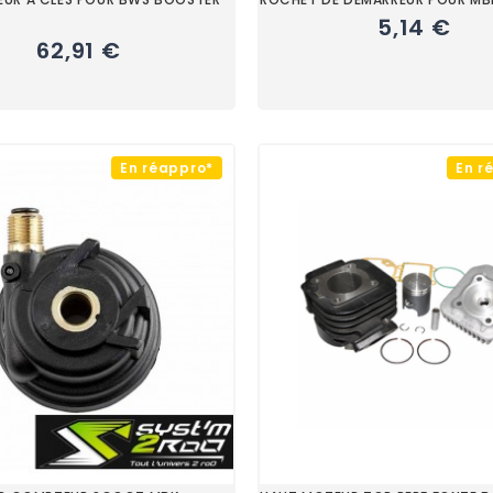
5,14 €
62,91 €
En réappro*
En r