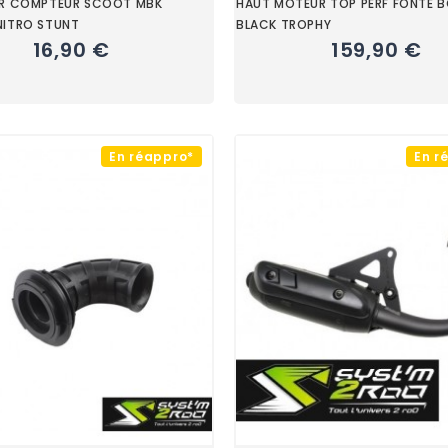
UR COMPTEUR SCOOT MBK
HAUT MOTEUR TOP PERF FONTE 
NITRO STUNT
BLACK TROPHY
16,90 €
159,90 €
En réappro*
En r