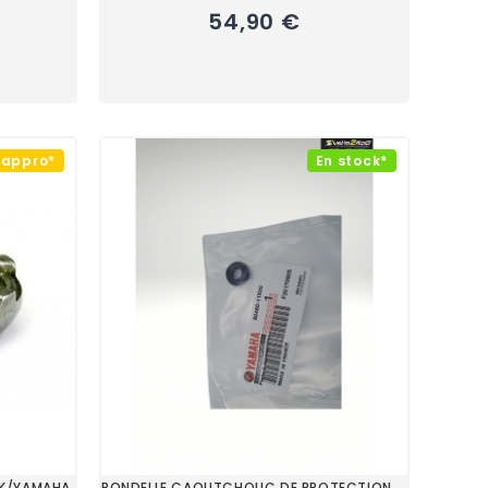
54,90 €
éappro*
En stock*
BK/YAMAHA
RONDELLE CAOUTCHOUC DE PROTECTION