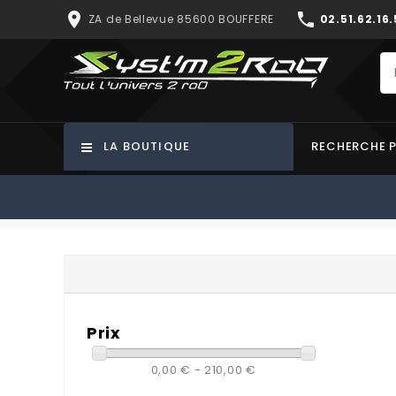
place
phone
ZA de Bellevue 85600 BOUFFERE
02.51.62.16.
LA BOUTIQUE
RECHERCHE 
Prix
0,00 € - 210,00 €