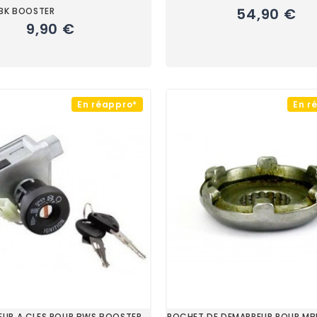
54,90 €
MBK BOOSTER
9,90 €
En réappro*
En r
UR A CLES POUR BWS BOOSTER
ROCHET DE DEMARREUR POUR M