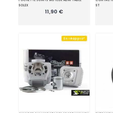
SOLEX
ST
11,90 €
En réappro*