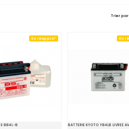
Trier par 
En réappro*
En r
BS BB4L-B
BATTERIE KYOTO YB4LB LIVREE A