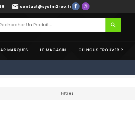
mail
59
contact@systm2roo.fr
search
PAR MARQUES
LE MAGASIN
OÙ NOUS TROUVER ?
Filtres