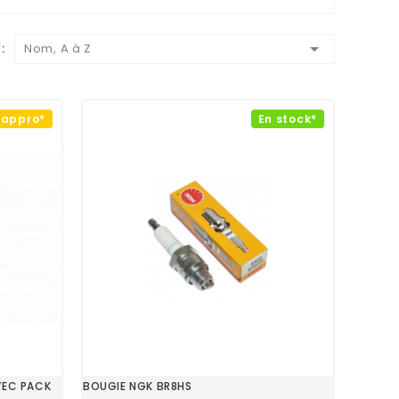

:
Nom, A à Z
éappro*
En stock*
VEC PACK
BOUGIE NGK BR8HS