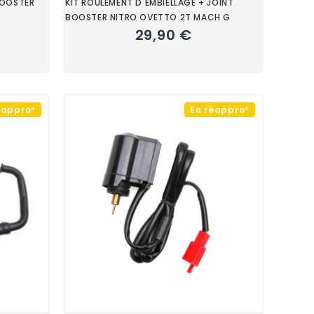
BOOSTER
KIT ROULEMENT D EMBIELLAGE + JOINT
BOOSTER NITRO OVETTO 2T MACH G
29,90 €
éappro*
En réappro*