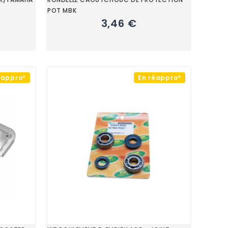
POT MBK
3,46 €
éappro*
En réappro*