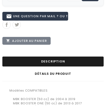
email
UNE QUESTION PAR MAIL ? OU TÉL 02.51.62.16.59
AJOUTER AU PANIER

DESCRIPTION
DÉTAILS DU PRODUIT
Modèles COMPATIBLES:
MBK BOOSTER (50 cc) de 2004 à 2019
MBK BOOSTER ONE (50 cc) de 2013 à 2017