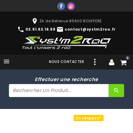
place
ZA de Bellevue 85600 BOUFFERE
phone
mail
02.51.62.16.59
contact@systm2roo.fr
0

NOUS CONTACTER
Effectuer une recherche
search
En réappro*