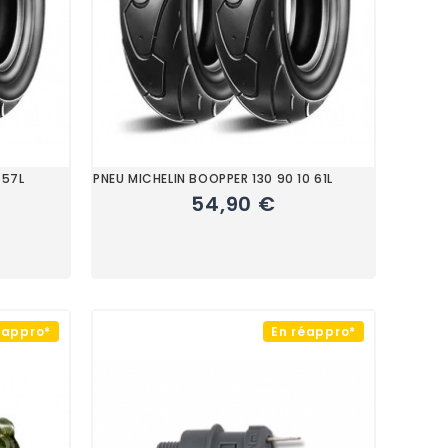
 57L
PNEU MICHELIN BOOPPER 130 90 10 61L
54,90 €
éappro*
En réappro*