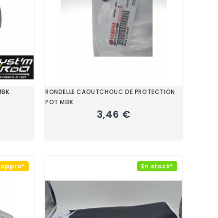
MBK
RONDELLE CAOUTCHOUC DE PROTECTION
POT MBK
3,46 €
éappro*
En stock*