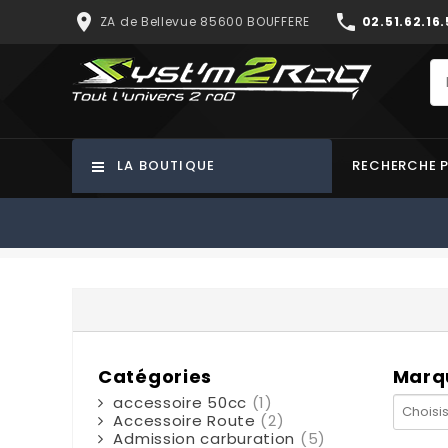
place
phone
ZA de Bellevue 85600 BOUFFERE
02.51.62.16.
LA BOUTIQUE
RECHERCHE 
Catégories
Marq
accessoire 50cc
(1)
Accessoire Route
(2)
Admission carburation
(5)