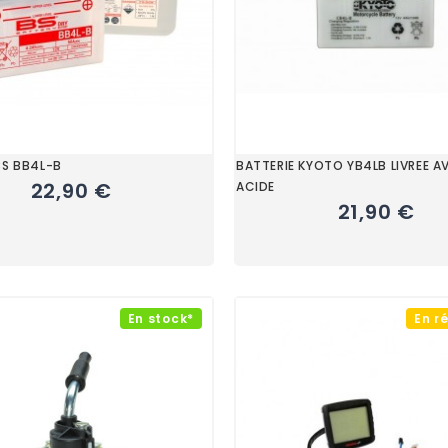
BS BB4L-B
BATTERIE KYOTO YB4LB LIVREE A
22,90 €
ACIDE
21,90 €
En stock*
En r