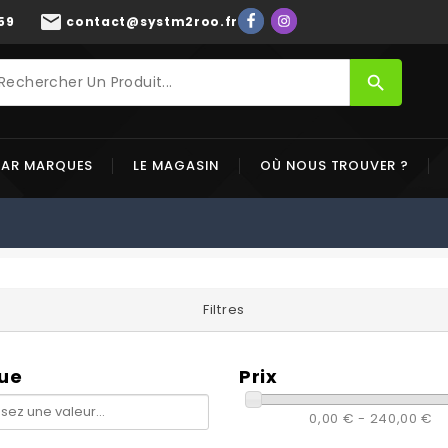
mail
59
contact@systm2roo.fr
search
PAR MARQUES
LE MAGASIN
OÙ NOUS TROUVER ?
Filtres
ue
Prix
0,00 € - 240,00 €