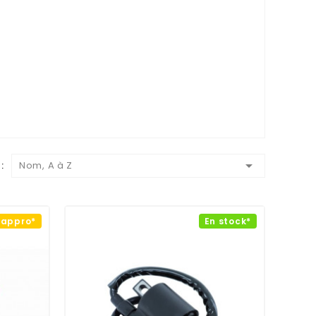

:
Nom, A à Z
éappro*
En stock*