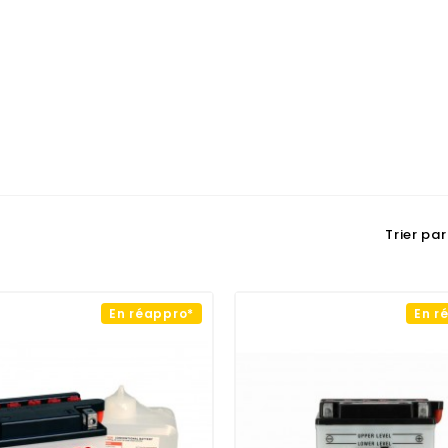
Trier par 
En réappro*
En r