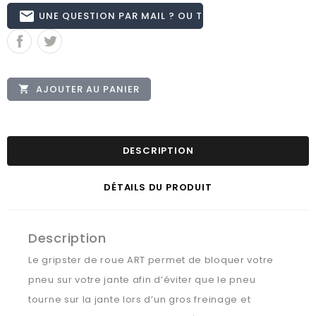
email
UNE QUESTION PAR MAIL ? OU TÉL 02.51.62.16.59
AJOUTER AU PANIER

DESCRIPTION
DÉTAILS DU PRODUIT
Description
Le gripster de roue ART permet de bloquer votre
pneu sur votre jante afin d’éviter que le pneu
tourne sur la jante lors d’un gros freinage et