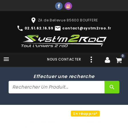
place
ZA de Bellevue 85600 BOUFFERE
phone
mail
02.51.62.16.59
contact@systm2roo.fr
0

NOUS CONTACTER
Effectuer une recherche
search
En réappro*