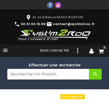
place
ZA de Bellevue 85600 BOUFFERE
phone
mail
02.51.62.16.59
contact@systm2roo.fr
0

NOUS CONTACTER
Effectuer une recherche
search
En réappro*