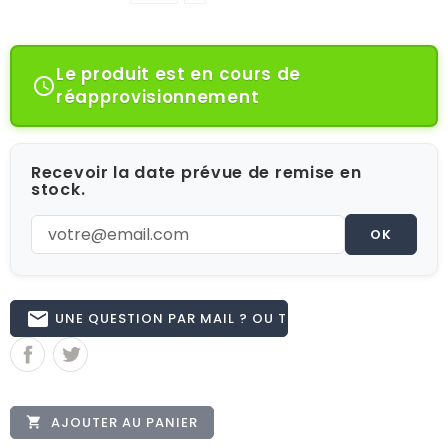
Le produit est en cours de

réapprovisionnement
Recevoir la date prévue de remise en
stock.
OK
email
UNE QUESTION PAR MAIL ? OU TÉL 02.51.62.16.59
AJOUTER AU PANIER
