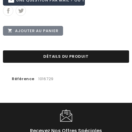
email
AJOUTER AU PANIER

DÉTAILS DU PRODUIT
Référence
1016729
Recevez Nos Offres Spéciales