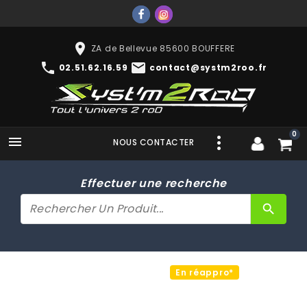
place
ZA de Bellevue 85600 BOUFFERE
phone
mail
02.51.62.16.59
contact@systm2roo.fr
0

NOUS CONTACTER
Effectuer une recherche
search
En réappro*