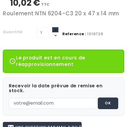
10,02 €
TTC
Roulement NTN 6204-C3 20 x 47 x 14 mm
Quantité
Reference :
1016729
Le produit est en cours de

réapprovisionnement
Recevoir la date prévue de remise en
stock.
OK
UNE QUESTION PAR MAIL ? OU TÉL 02.51.62.16.59