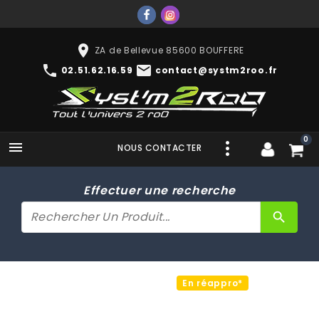
place
ZA de Bellevue 85600 BOUFFERE
phone
mail
02.51.62.16.59
contact@systm2roo.fr
0

NOUS CONTACTER
Effectuer une recherche
search
En réappro*