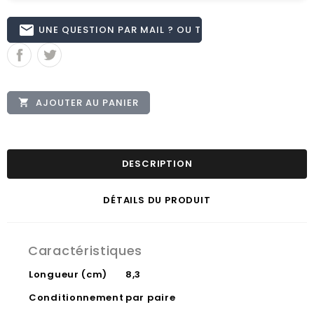
email
UNE QUESTION PAR MAIL ? OU TÉL 02.51.62.16.59
AJOUTER AU PANIER

DESCRIPTION
DÉTAILS DU PRODUIT
Caractéristiques
Longueur (cm)
8,3
Conditionnement
par paire