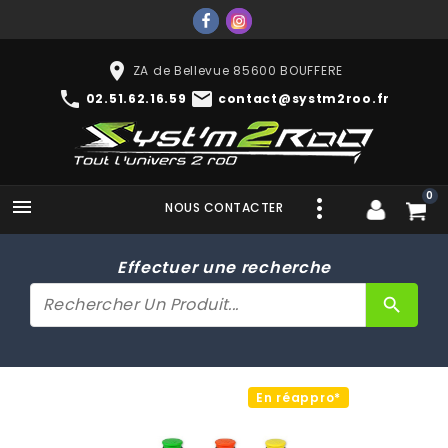
place
ZA de Bellevue 85600 BOUFFERE
phone
mail
02.51.62.16.59
contact@systm2roo.fr
0

NOUS CONTACTER
Effectuer une recherche
search
En réappro*