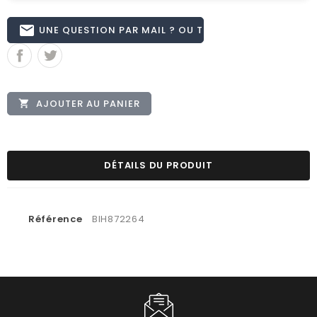
email
UNE QUESTION PAR MAIL ? OU TÉL 02.51.62.16.59
AJOUTER AU PANIER

DÉTAILS DU PRODUIT
Référence
BIH872264