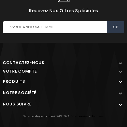
Recevez Nos Offres Spéciales
CONTACTEZ-NOUS

VOTRE COMPTE

PRODUITS

NOTRE SOCIÉTÉ

NOUS SUIVRE

Site protégé par reCAPTCHA.
Vie privée
-
Termes