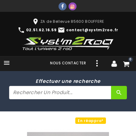
place
ZA de Bellevue 85600 BOUFFERE
phone
mail
02.51.62.16.59
contact@systm2roo.fr
0

NOUS CONTACTER
Effectuer une recherche
search
En réappro*