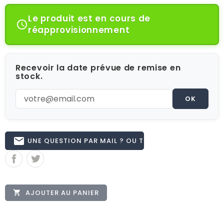
Le produit est en cours de

réapprovisionnement
Recevoir la date prévue de remise en
stock.
OK
email
UNE QUESTION PAR MAIL ? OU TÉL 02.51.62.16.59
AJOUTER AU PANIER
