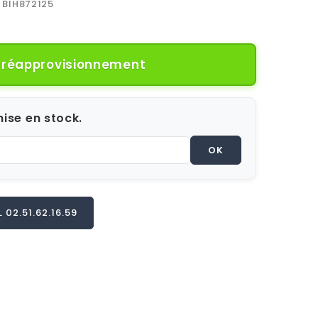
BIH872125
e réapprovisionnement
ise en stock.
OK
02.51.62.16.59