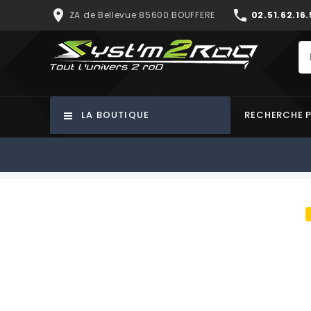
place
phone
ZA de Bellevue 85600 BOUFFERE
02.51.62.16.
LA BOUTIQUE
RECHERCHE 