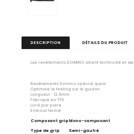
DESCRIPTION
DÉTAILS DU PRODUIT
Les revêtements DOMINO allient technicité et des
Revêtements Domino spécial quad
Optimise le feeling sur le guidon
Longueur : 12,5mm
Fabriqué en TPE
Livré par paire
Embout fermé
Composant grip
Mono-composant
Type de grip
Semi-gaufré