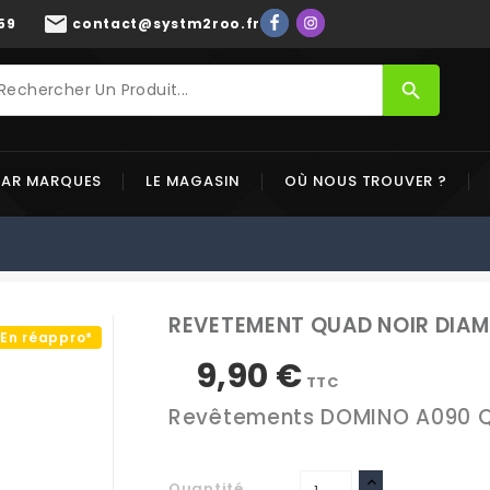
mail
59
contact@systm2roo.fr
search
PAR MARQUES
LE MAGASIN
OÙ NOUS TROUVER ?
REVETEMENT QUAD NOIR DIAM
En réappro*
9,90 €
TTC
Revêtements DOMINO A090 Q
Quantité