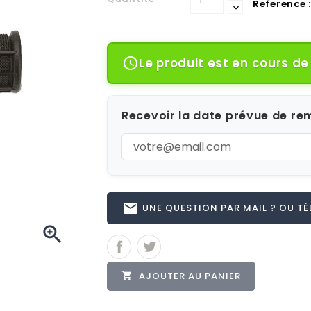
Reference :
Le produit est en cours d

Recevoir la date prévue de rem
email
UNE QUESTION PAR MAIL ? OU TÉL 

AJOUTER AU PANIER
