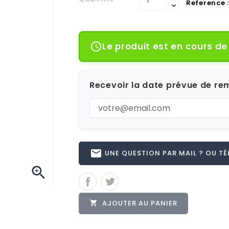
Reference :
Le produit est en cours d

Recevoir la date prévue de rem
email
UNE QUESTION PAR MAIL ? OU TÉL 

AJOUTER AU PANIER
