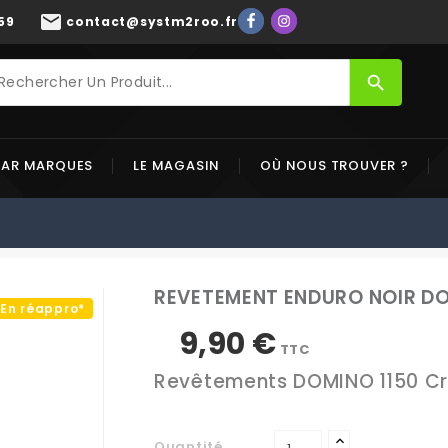
mail
59
contact@systm2roo.fr
search
PAR MARQUES
LE MAGASIN
OÙ NOUS TROUVER ?
REVETEMENT ENDURO NOIR D
En réappro*
9,90 €
TTC
Revêtements DOMINO 1150 Cro
Quantité