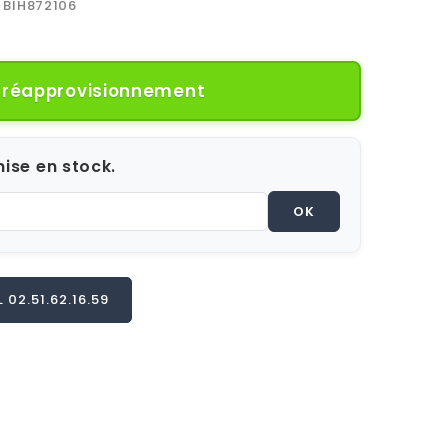
BIH872106
e réapprovisionnement
ise en stock.
OK
02.51.62.16.59