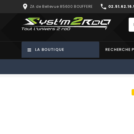
place
phone
ZA de Bellevue 85600 BOUFFERE
02.51.62.16.
LA BOUTIQUE
RECHERCHE 