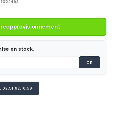
1022498
e réapprovisionnement
ise en stock.
OK
02.51.62.16.59