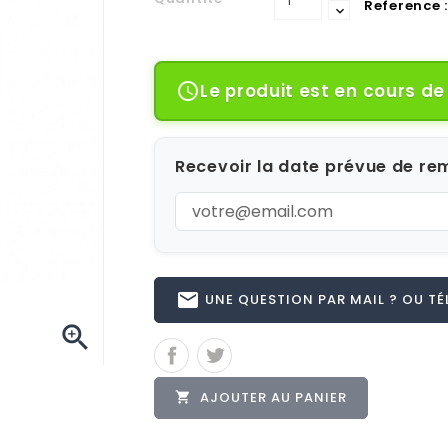
Reference :
Le produit est en cours d

Recevoir la date prévue de rem
email
UNE QUESTION PAR MAIL ? OU TÉL 

AJOUTER AU PANIER
