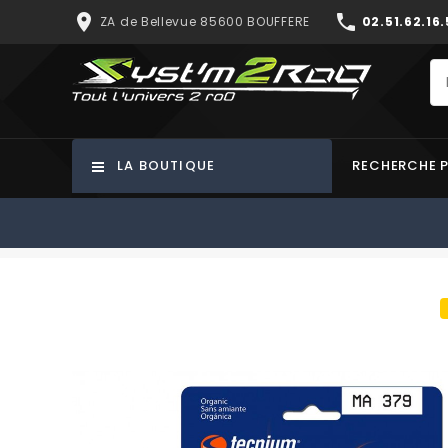
place
phone
ZA de Bellevue 85600 BOUFFERE
02.51.62.16.
LA BOUTIQUE
RECHERCHE 