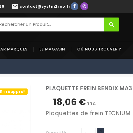
mail
59
contact@systm2roo.fr
search
PAR MARQUES
LE MAGASIN
OÙ NOUS TROUVER ?
PLAQUETTE FREIN BENDIX MA3
En réappro*
18,06 €
TTC
Plaquettes de frein TECNIUM
Quantité