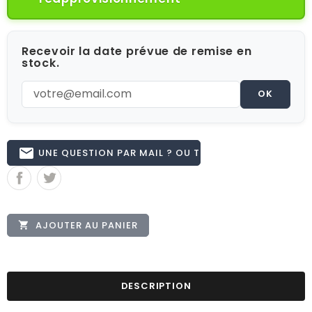
Recevoir la date prévue de remise en
stock.
OK
email
UNE QUESTION PAR MAIL ? OU TÉL 02.51.62.16.59
AJOUTER AU PANIER

DESCRIPTION