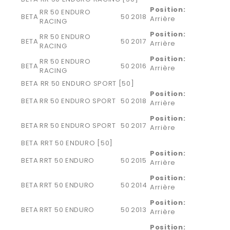
Position:
RR 50 ENDURO
BETA
50
2018
Arrière
RACING
Position:
RR 50 ENDURO
BETA
50
2017
Arrière
RACING
Position:
RR 50 ENDURO
BETA
50
2016
Arrière
RACING
BETA RR 50 ENDURO SPORT [50]
Position:
BETA
RR 50 ENDURO SPORT
50
2018
Arrière
Position:
BETA
RR 50 ENDURO SPORT
50
2017
Arrière
BETA RRT 50 ENDURO [50]
Position:
BETA
RRT 50 ENDURO
50
2015
Arrière
Position:
BETA
RRT 50 ENDURO
50
2014
Arrière
Position:
BETA
RRT 50 ENDURO
50
2013
Arrière
Position: