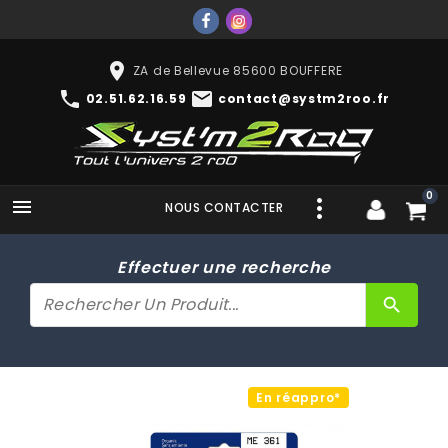
place
ZA de Bellevue 85600 BOUFFERE
phone
mail
02.51.62.16.59
contact@systm2roo.fr
0

NOUS CONTACTER
Effectuer une recherche
search
En réappro*