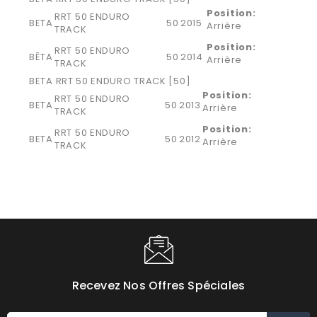
Position:
RRT 50 ENDURO
BETA
50
2015
Arrière
TRACK
Position:
RRT 50 ENDURO
BÊTA
50
2014
Arrière
TRACK
BETA RRT 50 ENDURO TRACK [50]
Position:
RRT 50 ENDURO
BETA
50
2013
Arrière
TRACK
Position:
RRT 50 ENDURO
BETA
50
2012
Arrière
TRACK
Recevez Nos Offres Spéciales