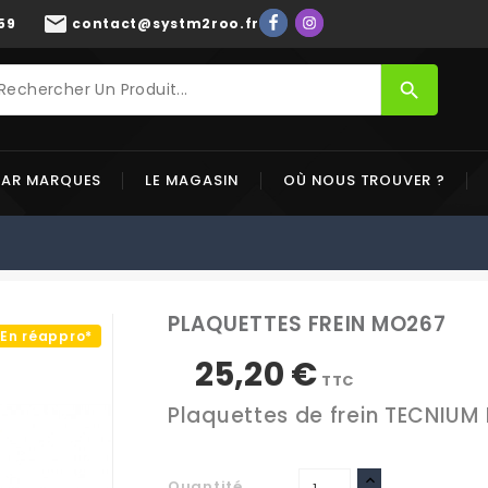
mail
59
contact@systm2roo.fr
search
PAR MARQUES
LE MAGASIN
OÙ NOUS TROUVER ?
PLAQUETTES FREIN MO267
En réappro*
25,20 €
TTC
Plaquettes de frein TECNIUM 
Quantité