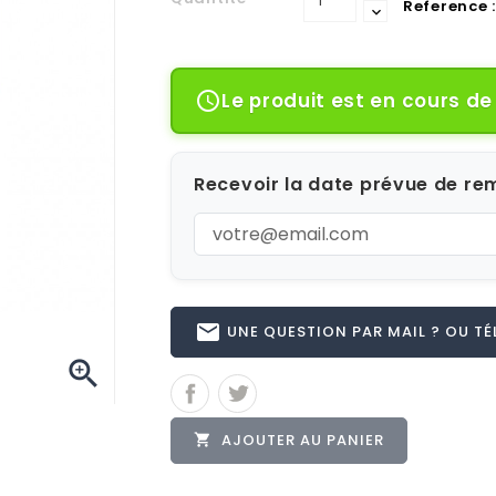
Reference :
Le produit est en cours d

Recevoir la date prévue de rem
email
UNE QUESTION PAR MAIL ? OU TÉL 

AJOUTER AU PANIER
