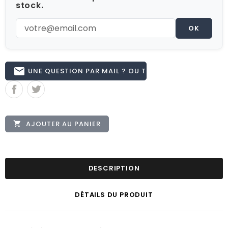
stock.
OK
email
UNE QUESTION PAR MAIL ? OU TÉL 02.51.62.16.59
AJOUTER AU PANIER

DESCRIPTION
DÉTAILS DU PRODUIT