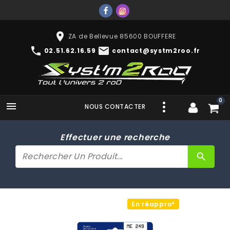
place
ZA de Bellevue 85600 BOUFFERE
phone
mail
02.51.62.16.59
contact@systm2roo.fr
0

NOUS CONTACTER
Effectuer une recherche
search
En réappro*