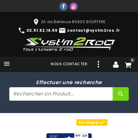
place
ZA de Bellevue 85600 BOUFFERE
phone
mail
02.51.62.16.59
contact@systm2roo.fr
0

NOUS CONTACTER
Effectuer une recherche
search
En réappro*