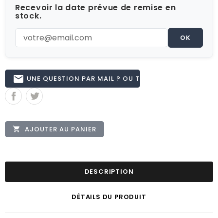
Recevoir la date prévue de remise en
stock.
OK
email
UNE QUESTION PAR MAIL ? OU TÉL 02.51.62.16.59
AJOUTER AU PANIER

DESCRIPTION
DÉTAILS DU PRODUIT