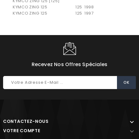
KYMCO ZING 125 [125]
KYMCO
ZING 125
125
1998
KYMCO
ZING 125
125
1997
Recevez Nos Offres Spéciales
CONTACTEZ-NOUS

VOTRE COMPTE
