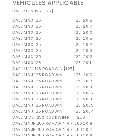
VEHICULES APPLICABLE
DAELIM S3 125 [125]
DAELIM
S3 125
125
2018
DAELIM
S3 125
125
2017
DAELIM
S3 125
125
2016
DAELIM
S3 125
125
2015
DAELIM
S3 125
125
2014
DAELIM
S3 125
125
2013
DAELIM
S3 125
125
2012
DAELIM
S3 125
125
2011
DAELIM VJ 125 ROADWIN [125]
DAELIM
VJ 125 ROADWIN
125
2010
DAELIM
VJ 125 ROADWIN
125
2009
DAELIM
VJ 125 ROADWIN
125
2008
DAELIM
VJ 125 ROADWIN
125
2007
DAELIM
VJ 125 ROADWIN
125
2006
DAELIM
VJ 125 ROADWIN
125
2005
DAELIM
VJ 125 ROADWIN
125
2004
DAELIM VJF 250 ROADWIN R FI [250]
DAELIM
VJF 250 ROADWIN R FI
250
2018
DAELIM
VJF 250 ROADWIN R FI
250
2017
DAELIM
VJF 250 ROADWIN R FI
250
2016