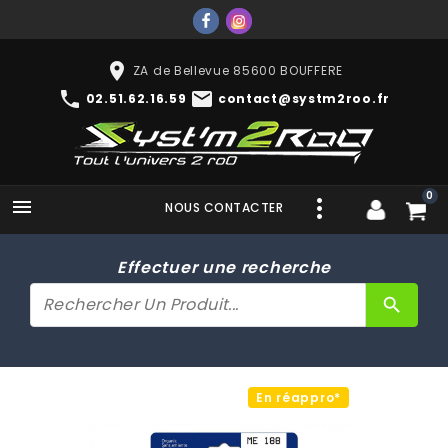
place
ZA de Bellevue 85600 BOUFFERE
phone
mail
02.51.62.16.59
contact@systm2roo.fr
0

NOUS CONTACTER
Effectuer une recherche
search
En réappro*