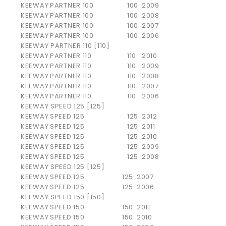
KEEWAY
PARTNER 100
100
2009
KEEWAY
PARTNER 100
100
2008
KEEWAY
PARTNER 100
100
2007
KEEWAY
PARTNER 100
100
2006
KEEWAY PARTNER 110 [110]
KEEWAY
PARTNER 110
110
2010
KEEWAY
PARTNER 110
110
2009
KEEWAY
PARTNER 110
110
2008
KEEWAY
PARTNER 110
110
2007
KEEWAY
PARTNER 110
110
2006
KEEWAY SPEED 125 [125]
KEEWAY
SPEED 125
125
2012
KEEWAY
SPEED 125
125
2011
KEEWAY
SPEED 125
125
2010
KEEWAY
SPEED 125
125
2009
KEEWAY
SPEED 125
125
2008
KEEWAY SPEED 125 [125]
KEEWAY
SPEED 125
125
2007
KEEWAY
SPEED 125
125
2006
KEEWAY SPEED 150 [150]
KEEWAY
SPEED 150
150
2011
KEEWAY
SPEED 150
150
2010