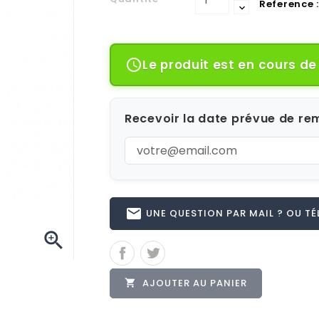
Reference :
Le produit est en cours d

Recevoir la date prévue de rem
email
UNE QUESTION PAR MAIL ? OU TÉL 

AJOUTER AU PANIER
