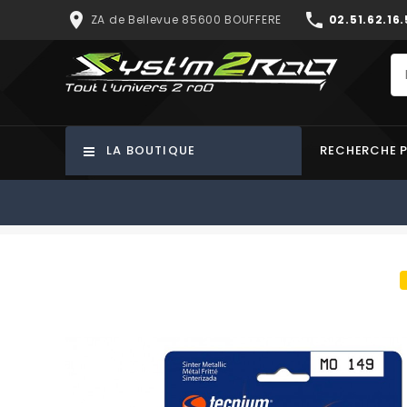
place
phone
ZA de Bellevue 85600 BOUFFERE
02.51.62.16.
LA BOUTIQUE
RECHERCHE 