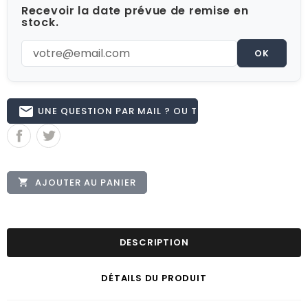
Recevoir la date prévue de remise en
stock.
OK
email
UNE QUESTION PAR MAIL ? OU TÉL 02.51.62.16.59
AJOUTER AU PANIER

DESCRIPTION
DÉTAILS DU PRODUIT