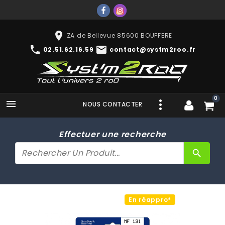
place
ZA de Bellevue 85600 BOUFFERE
phone
mail
02.51.62.16.59
contact@systm2roo.fr
0

NOUS CONTACTER
Effectuer une recherche
search
En réappro*