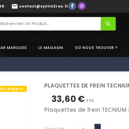
mail
59
contact@systm2roo.fr
search
PAR MARQUES
LE MAGASIN
OÙ NOUS TROUVER ?
PLAQUETTES DE FREIN TECNI
En réappro*
33,60 €
TTC
Plaquettes de frein TECNIUM
Quantité