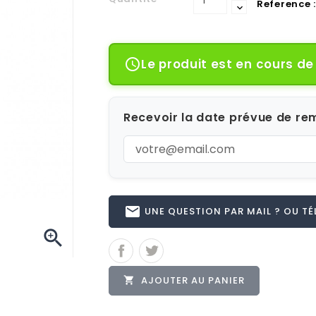
Reference :
Le produit est en cours d

Recevoir la date prévue de rem
email
UNE QUESTION PAR MAIL ? OU TÉL 

AJOUTER AU PANIER
