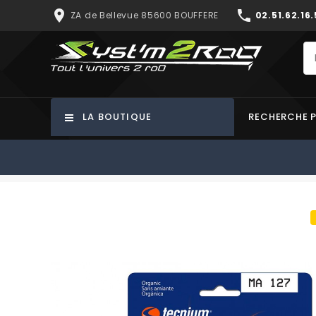
place
phone
ZA de Bellevue 85600 BOUFFERE
02.51.62.16.
LA BOUTIQUE
RECHERCHE 