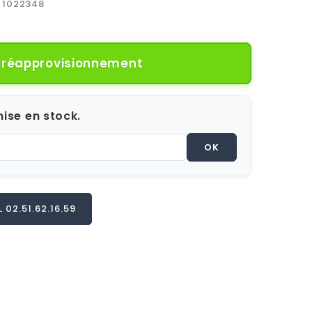
1022348
e réapprovisionnement
ise en stock.
OK
02.51.62.16.59