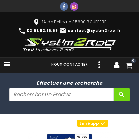
place
ZA de Bellevue 85600 BOUFFERE
phone
mail
02.51.62.16.59
contact@systm2roo.fr
0

NOUS CONTACTER
Effectuer une recherche
search
En réappro*