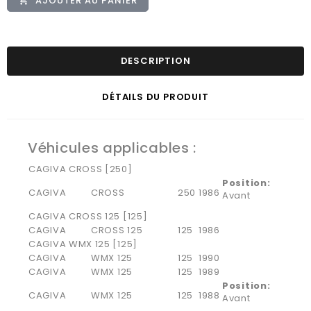
AJOUTER AU PANIER

DESCRIPTION
DÉTAILS DU PRODUIT
Véhicules applicables :
CAGIVA CROSS [250]
Position:
CAGIVA
CROSS
250
1986
Avant
CAGIVA CROSS 125 [125]
CAGIVA
CROSS 125
125
1986
CAGIVA WMX 125 [125]
CAGIVA
WMX 125
125
1990
CAGIVA
WMX 125
125
1989
Position:
CAGIVA
WMX 125
125
1988
Avant