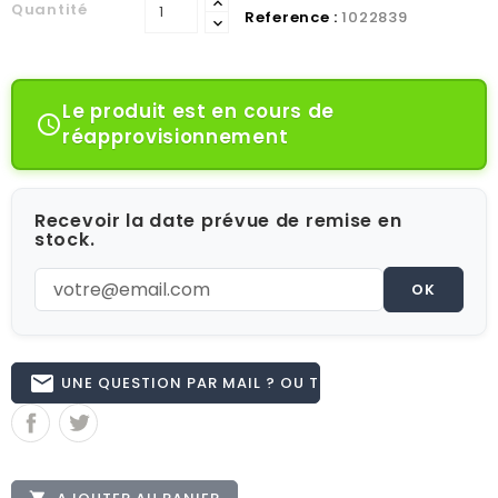
Quantité
Reference :
1022839
Le produit est en cours de

réapprovisionnement
Recevoir la date prévue de remise en
stock.
OK
email
UNE QUESTION PAR MAIL ? OU TÉL 02.51.62.16.59