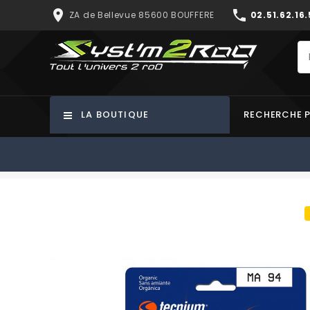
place
phone
ZA de Bellevue 85600 BOUFFERE
02.51.62.16.
LA BOUTIQUE
RECHERCHE 