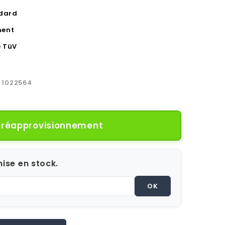
ndard
ent
 TüV
1022564
e réapprovisionnement
ise en stock.
OK