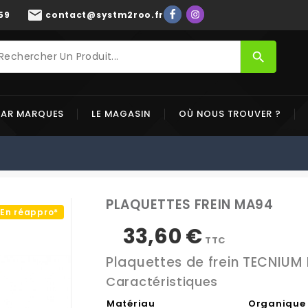
mail
59
contact@systm2roo.fr
search
PAR MARQUES
LE MAGASIN
OÙ NOUS TROUVER ?
PLAQUETTES FREIN MA94
En réappro*
33,60 €
TTC
Plaquettes de frein TECNIUM
Caractéristiques
Matériau
Organique