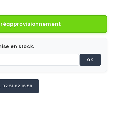
e réapprovisionnement
ise en stock.
OK
02.51.62.16.59