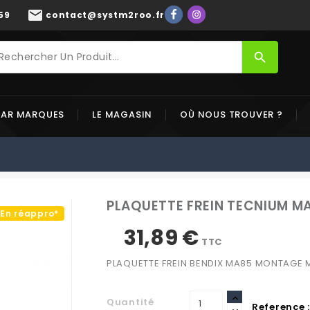
mail
59
contact@systm2roo.fr
search
PAR MARQUES
LE MAGASIN
OÙ NOUS TROUVER ?
PLAQUETTE FREIN TECNIUM 
En réappro*
31,89 €
TTC
PLAQUETTE FREIN BENDIX MA85 MONTAGE 
Quantité
Reference :