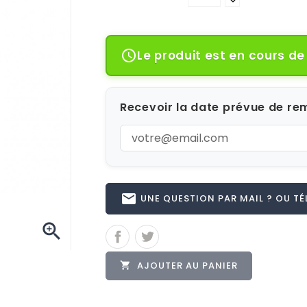
Le produit est en cours d

Recevoir la date prévue de rem
email
UNE QUESTION PAR MAIL ? OU TÉL 

AJOUTER AU PANIER
