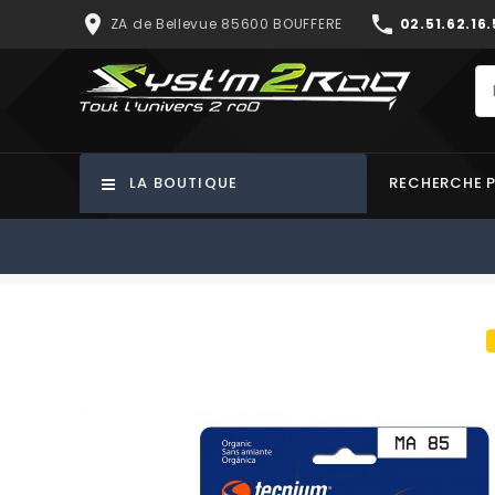
place
phone
ZA de Bellevue 85600 BOUFFERE
02.51.62.16.
LA BOUTIQUE
RECHERCHE 