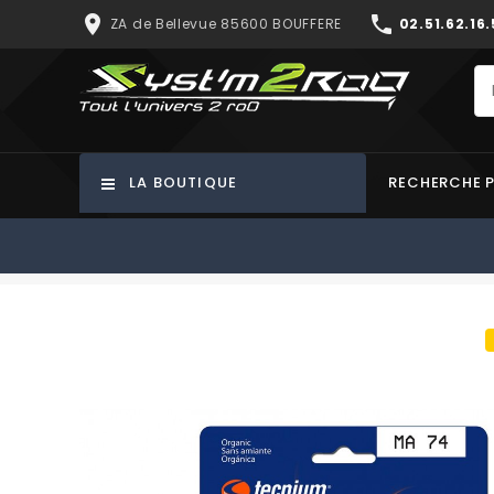
place
phone
ZA de Bellevue 85600 BOUFFERE
02.51.62.16.
LA BOUTIQUE
RECHERCHE 