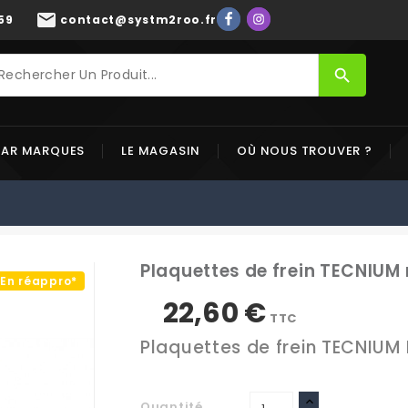
mail
59
contact@systm2roo.fr
search
PAR MARQUES
LE MAGASIN
OÙ NOUS TROUVER ?
Plaquettes de frein TECNIUM
En réappro*
22,60 €
TTC
Plaquettes de frein TECNIUM
Quantité