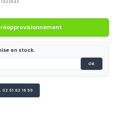
1022542
e réapprovisionnement
ise en stock.
OK
02.51.62.16.59