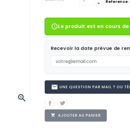
Reference :
Le produit est en cours d

Recevoir la date prévue de rem
email
UNE QUESTION PAR MAIL ? OU TÉL 

AJOUTER AU PANIER
