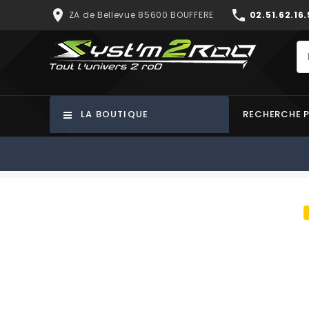
place
phone
ZA de Bellevue 85600 BOUFFERE
02.51.62.16.
LA BOUTIQUE
RECHERCHE 