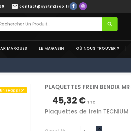
mail
59
contact@systm2roo.fr
search
PAR MARQUES
LE MAGASIN
OÙ NOUS TROUVER ?
PLAQUETTES FREIN BENDIX M
En réappro*
45,32 €
TTC
Plaquettes de frein TECNIUM 
Quantité