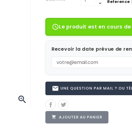
Reference :
Le produit est en cours d

Recevoir la date prévue de rem
email
UNE QUESTION PAR MAIL ? OU TÉL 

AJOUTER AU PANIER
