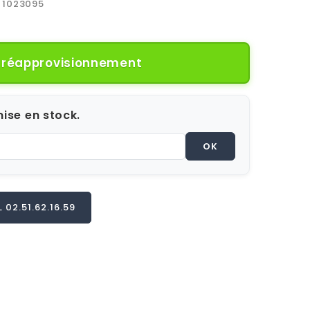
1023095
e réapprovisionnement
ise en stock.
OK
02.51.62.16.59