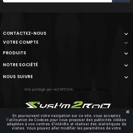
Caractéristiques
Utilisation
Scooter
Matériau
Organique
Type de plaquette
CONTACTEZ-NOUS

Remplacement
de frein
VOTRE COMPTE

Homologation
Homologué TüV
PRODUITS

NOTRE SOCIÉTÉ

NOUS SUIVRE

Site protégé par reCAPTCHA.
Vie privée
-
Termes
En poursuivant votre navigation sur ce site, vous acceptez
l'utilisation de Cookies pour vous proposer des publicités ciblées
adaptées à vos centres d'intérêts et réaliser des statistiques de
© 2026 FUTUROSOFT
visites. Vous pouvez aller modifier les paramètres de votre