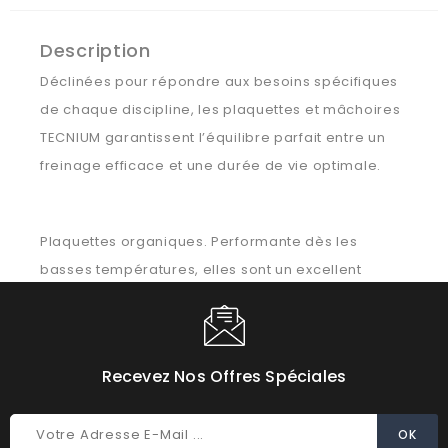
Description
Déclinées pour répondre aux besoins spécifiques
de chaque discipline, les plaquettes et mâchoires
TECNIUM garantissent l’équilibre parfait entre un
freinage efficace et une durée de vie optimale.
Plaquettes organiques. Performante dès les
basses températures, elles sont un excellent
compromis d’efficacité et de durabilité pour une
utilisation loisir. Pour une utilisation scooter et
maxi-scooter jusqu'à 125cm3. Fabriqué au
Recevez Nos Offres Spéciales
Danemark.