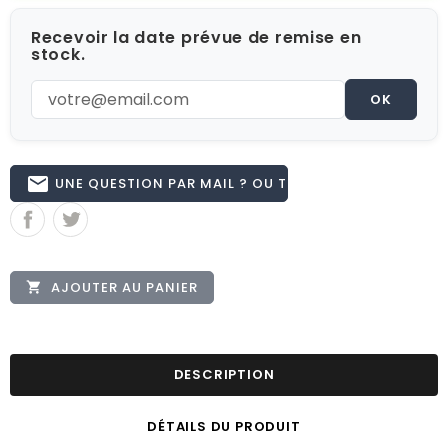
Recevoir la date prévue de remise en
stock.
OK
email
UNE QUESTION PAR MAIL ? OU TÉL 02.51.62.16.59
AJOUTER AU PANIER

DESCRIPTION
DÉTAILS DU PRODUIT