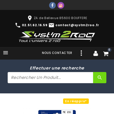
place
ZA de Bellevue 85600 BOUFFERE
phone
mail
02.51.62.16.59
contact@systm2roo.fr
0

NOUS CONTACTER
Effectuer une recherche
search
En réappro*