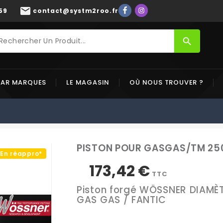
mail
59
contact@systm2roo.fr
search
PAR MARQUES
LE MAGASIN
OÙ NOUS TROUVER ?
PISTON POUR GASGAS/TM 250
En réappro*
173,42 €
TTC
Piston forgé WÖSSNER DIAMÈ
GAS GAS / FANTIC