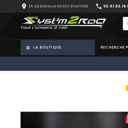
place
phone
ZA de Bellevue 85600 BOUFFERE
02.51.62.16.
LA BOUTIQUE
RECHERCHE 