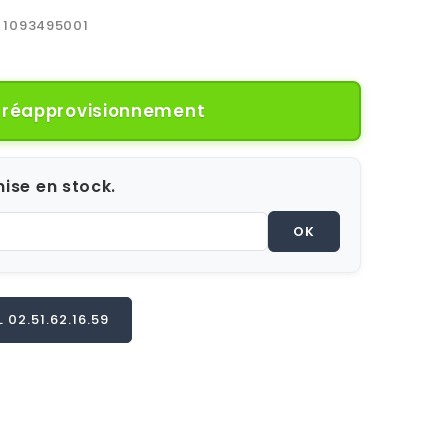
1093495001
e réapprovisionnement
ise en stock.
OK
02.51.62.16.59