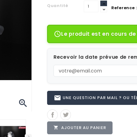
Quantité
Reference :
Le produit est en cours d

Recevoir la date prévue de rem
email
UNE QUESTION PAR MAIL ? OU TÉL 

AJOUTER AU PANIER
