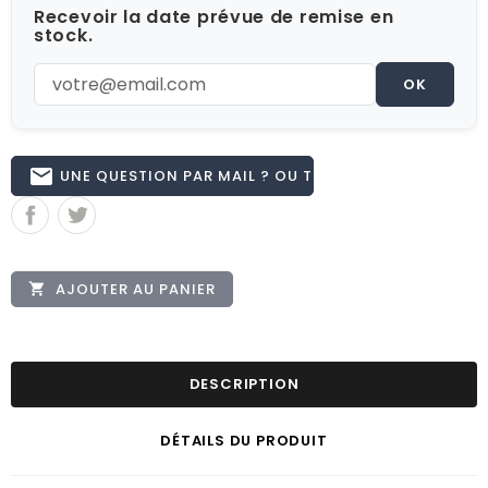
Recevoir la date prévue de remise en
stock.
OK
email
UNE QUESTION PAR MAIL ? OU TÉL 02.51.62.16.59
AJOUTER AU PANIER

DESCRIPTION
DÉTAILS DU PRODUIT