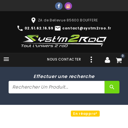
place
ZA de Bellevue 85600 BOUFFERE
phone
mail
02.51.62.16.59
contact@systm2roo.fr
0

NOUS CONTACTER
Effectuer une recherche
search
En réappro*