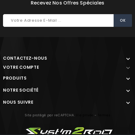
Recevez Nos Offres Spéciales
CONTACTEZ-NOUS

VOTRE COMPTE

PRODUITS

NOTRE SOCIÉTÉ

NOUS SUIVRE

Site protégé par reCAPTCHA.
Vie privée
-
Termes