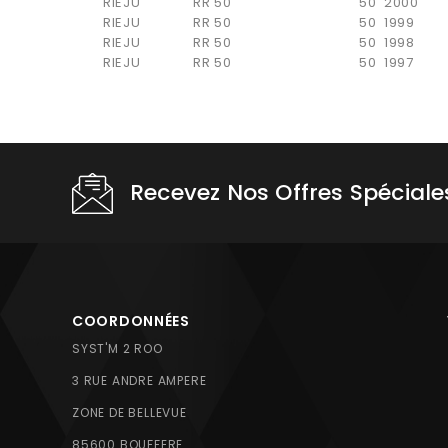
RIEJU
RR 50
50
2000
RIEJU
RR 50
50
1999
RIEJU
RR 50
50
1998
RIEJU
RR 50
50
1997
Recevez Nos Offres Spéciale
COORDONNÉES
SYST'M 2 ROO
3 RUE ANDRE AMPERE
ZONE DE BELLEVUE
85600 BOUFFERE