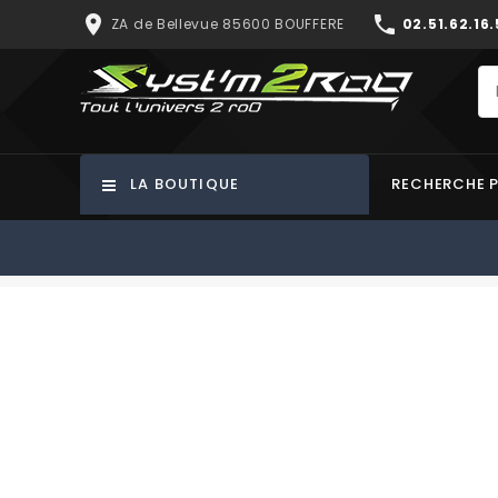
place
phone
ZA de Bellevue 85600 BOUFFERE
02.51.62.16.
LA BOUTIQUE
RECHERCHE 