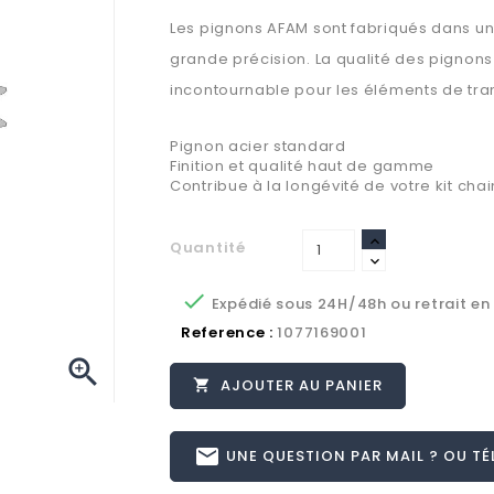
Les pignons AFAM sont fabriqués dans un a
grande précision. La qualité des pignon
incontournable pour les éléments de tra
Pignon acier standard
Finition et qualité haut de gamme
Contribue à la longévité de votre kit cha
Quantité

Expédié sous 24H/48h ou retrait en
Reference :
1077169001

AJOUTER AU PANIER

email
UNE QUESTION PAR MAIL ? OU TÉL 