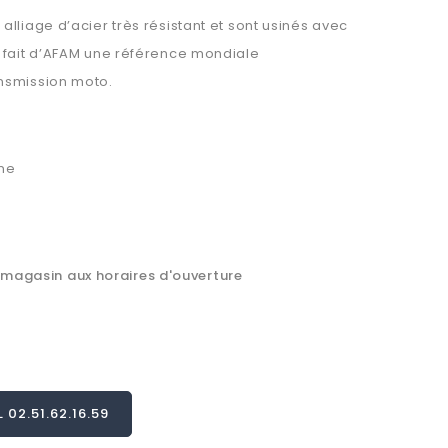
lliage d’acier très résistant et sont usinés avec
s fait d’AFAM une référence mondiale
nsmission moto.
ine
 magasin aux horaires d'ouverture
02.51.62.16.59