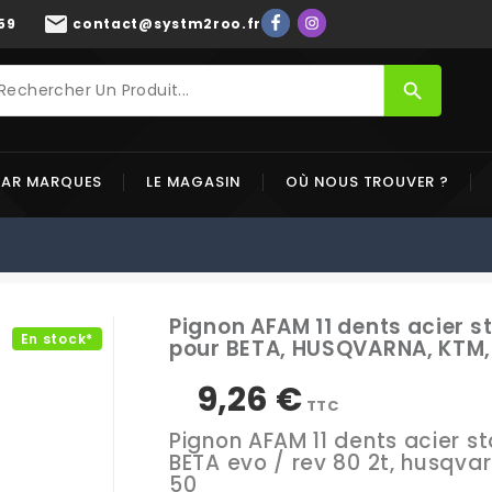
mail
59
contact@systm2roo.fr
search
PAR MARQUES
LE MAGASIN
OÙ NOUS TROUVER ?
Pignon AFAM 11 dents acier 
En stock*
pour BETA, HUSQVARNA, KTM,
9,26 €
TTC
Pignon AFAM 11 dents acier 
BETA evo / rev 80 2t, husqvarn
50