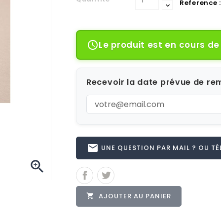
Reference :
Le produit est en cours d

Recevoir la date prévue de rem
email
UNE QUESTION PAR MAIL ? OU TÉL 

AJOUTER AU PANIER
