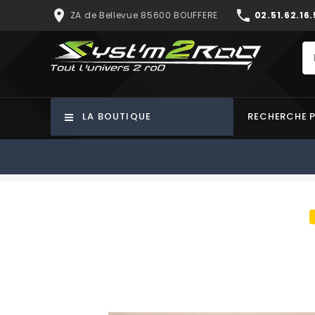
place
phone
ZA de Bellevue 85600 BOUFFERE
02.51.62.16.
LA BOUTIQUE
RECHERCHE 