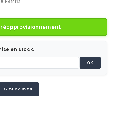
BIH651112
e réapprovisionnement
ise en stock.
OK
02.51.62.16.59