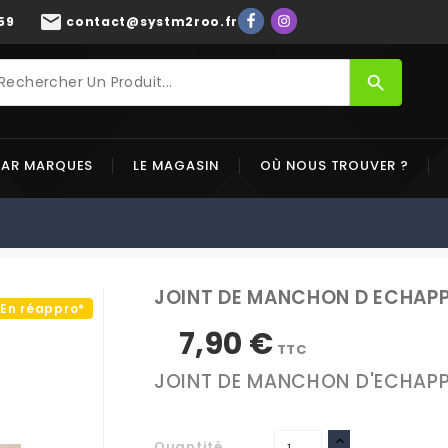
mail
59
contact@systm2roo.fr
search
PAR MARQUES
LE MAGASIN
OÙ NOUS TROUVER ?
JOINT DE MANCHON D ECHAP
En réappro*
7,90 €
TTC
JOINT DE MANCHON D'ECHAP
Quantité