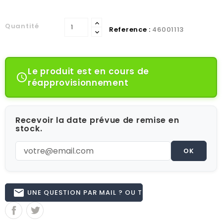
Quantité
Reference :
46001113
Le produit est en cours de

réapprovisionnement
Recevoir la date prévue de remise en
stock.
OK
email
UNE QUESTION PAR MAIL ? OU TÉL 02.51.62.16.59