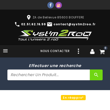
place
ZA de Bellevue 85600 BOUFFERE
phone
mail
02.51.62.16.59
contact@systm2roo.fr
0

NOUS CONTACTER
Effectuer une recherche
search
En réappro*