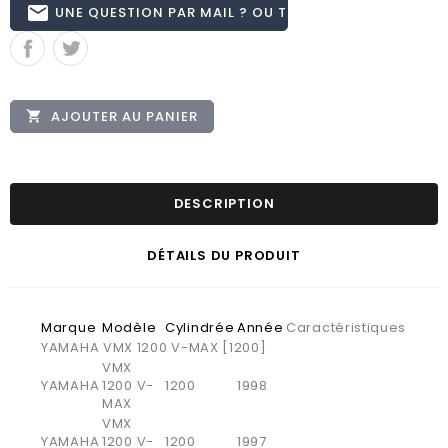
email
UNE QUESTION PAR MAIL ? OU TÉL 02.51.62.16.59
AJOUTER AU PANIER

DESCRIPTION
DÉTAILS DU PRODUIT
Marque
Modèle
Cylindrée
Année
Caractéristiques
YAMAHA VMX 1200 V-MAX [1200]
VMX
YAMAHA
1200 V-
1200
1998
MAX
VMX
YAMAHA
1200 V-
1200
1997