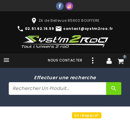
place
ZA de Bellevue 85600 BOUFFERE
phone
mail
02.51.62.16.59
contact@systm2roo.fr
0

NOUS CONTACTER
Effectuer une recherche
search
En réappro*