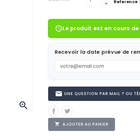
Reference :
Le produit est en cours d

Recevoir la date prévue de rem
email
UNE QUESTION PAR MAIL ? OU TÉL 

AJOUTER AU PANIER
