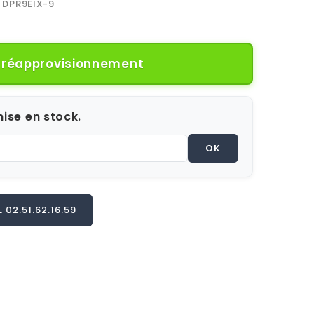
DPR9EIX-9
e réapprovisionnement
ise en stock.
OK
02.51.62.16.59