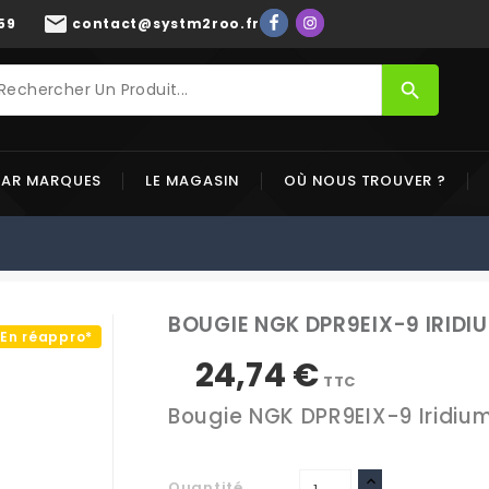
mail
59
contact@systm2roo.fr
search
PAR MARQUES
LE MAGASIN
OÙ NOUS TROUVER ?
BOUGIE NGK DPR9EIX-9 IRIDIU
En réappro*
24,74 €
TTC
Bougie NGK DPR9EIX-9 Iridiu
Quantité