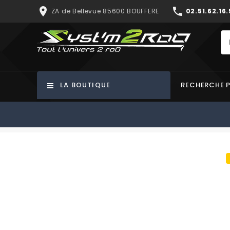
place
phone
ZA de Bellevue 85600 BOUFFERE
02.51.62.16.
LA BOUTIQUE
RECHERCHE 