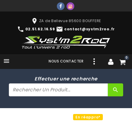
place
ZA de Bellevue 85600 BOUFFERE
phone
mail
02.51.62.16.59
contact@systm2roo.fr
0

NOUS CONTACTER
Effectuer une recherche
search
En réappro*