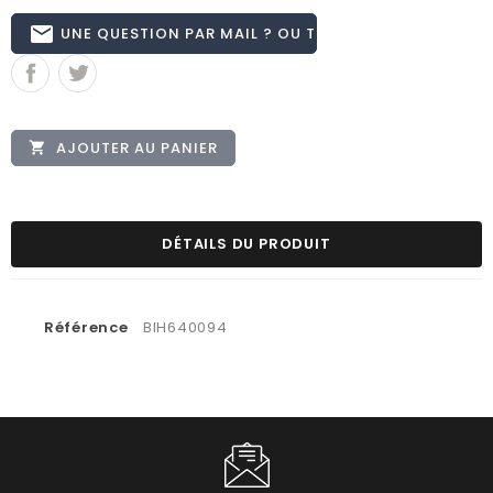
email
UNE QUESTION PAR MAIL ? OU TÉL 02.51.62.16.59
AJOUTER AU PANIER

DÉTAILS DU PRODUIT
Référence
BIH640094