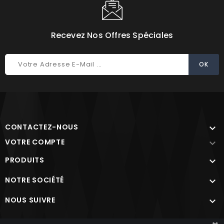
Recevez Nos Offres Spéciales
CONTACTEZ-NOUS

VOTRE COMPTE

PRODUITS

NOTRE SOCIÉTÉ

NOUS SUIVRE

Site protégé par reCAPTCHA.
Vie privée
-
Termes