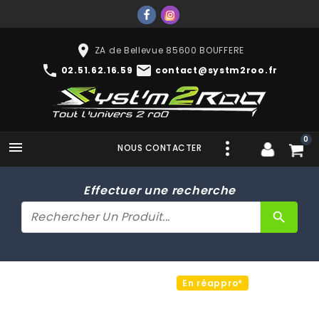
place
ZA de Bellevue 85600 BOUFFERE
phone
mail
02.51.62.16.59
contact@systm2roo.fr
0

NOUS CONTACTER
Effectuer une recherche
search
En réappro*