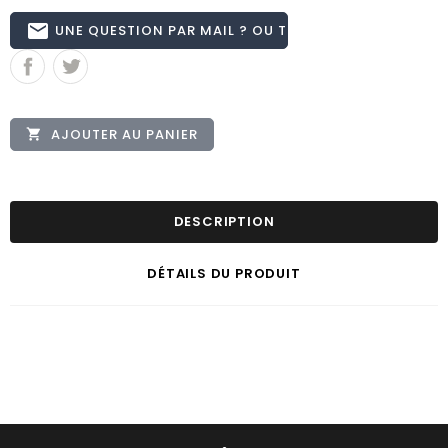
email
UNE QUESTION PAR MAIL ? OU TÉL 02.51.62.16.59
AJOUTER AU PANIER

DESCRIPTION
DÉTAILS DU PRODUIT