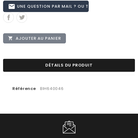
email
UNE QUESTION PAR MAIL ? OU TÉL 02.51.62.16.59
AJOUTER AU PANIER

DÉTAILS DU PRODUIT
Référence
BIH640046