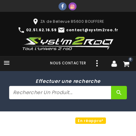
place
ZA de Bellevue 85600 BOUFFERE
phone
mail
02.51.62.16.59
contact@systm2roo.fr
0

NOUS CONTACTER
Effectuer une recherche
search
En réappro*