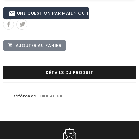
email
UNE QUESTION PAR MAIL ? OU TÉL 02.51.62.16.59
AJOUTER AU PANIER

DÉTAILS DU PRODUIT
Référence
BIH640036