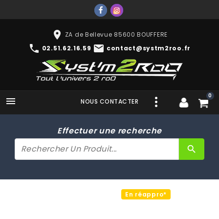
place
ZA de Bellevue 85600 BOUFFERE
phone
mail
02.51.62.16.59
contact@systm2roo.fr
0

NOUS CONTACTER
Effectuer une recherche
search
En réappro*