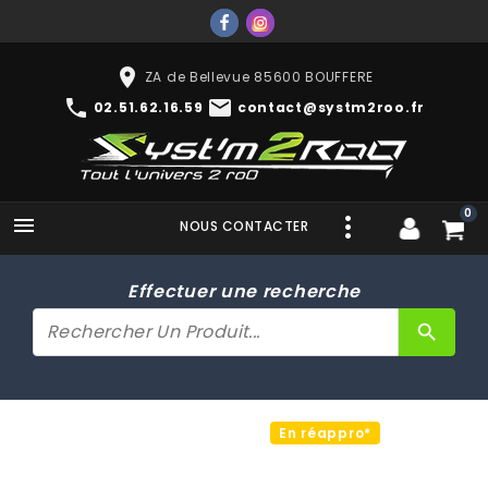
place
ZA de Bellevue 85600 BOUFFERE
phone
mail
02.51.62.16.59
contact@systm2roo.fr
0

NOUS CONTACTER
Effectuer une recherche
search
En réappro*