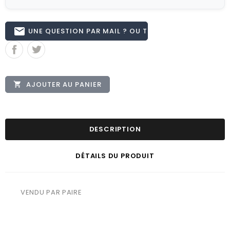
email
UNE QUESTION PAR MAIL ? OU TÉL 02.51.62.16.59
AJOUTER AU PANIER

DESCRIPTION
DÉTAILS DU PRODUIT
VENDU PAR PAIRE