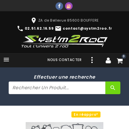
place
ZA de Bellevue 85600 BOUFFERE
phone
mail
02.51.62.16.59
contact@systm2roo.fr
0

NOUS CONTACTER
Effectuer une recherche
search
En réappro*