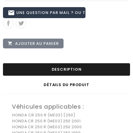
email
UNE QUESTION PAR MAIL ? OU TÉL 02.51.62.16.59
AJOUTER AU PANIER

DESCRIPTION
DÉTAILS DU PRODUIT
Véhicules applicables :
HONDA CR 250 R (ME03) [250]
HONDA
CR 250 R (ME03)
250
2001
HONDA
CR 250 R (ME03)
250
2000
HONDA
CR 250 R (ME03)
250
1999