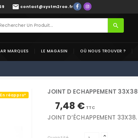
mail
59
contact@systm2roo.fr
search
PAR MARQUES
LE MAGASIN
OÙ NOUS TROUVER ?
JOINT D ECHAPPEMENT 33X3
En réappro*
7,48 €
TTC
JOINT D’ÉCHAPPEMENT 33X38
Quantité