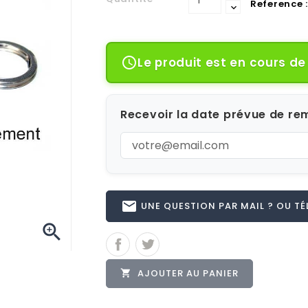
Reference :
Le produit est en cours d

Recevoir la date prévue de rem
email
UNE QUESTION PAR MAIL ? OU TÉL 

AJOUTER AU PANIER
