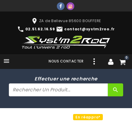
place
ZA de Bellevue 85600 BOUFFERE
phone
mail
02.51.62.16.59
contact@systm2roo.fr
0

NOUS CONTACTER
Effectuer une recherche
search
En réappro*