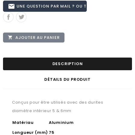
email
UNE QUESTION PAR MAIL ? OU TÉL 02.51.62.16.59
AJOUTER AU PANIER

DESCRIPTION
DÉTAILS DU PRODUIT
Conçus pour être utilisés avec des durites
diamètre intérieur 5 & 6mm
Matériau
Aluminium
Longueur (mm)
75