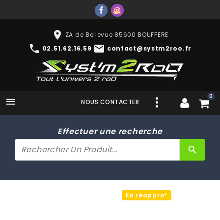
place
ZA de Bellevue 85600 BOUFFERE
phone
mail
02.51.62.16.59
contact@systm2roo.fr
0

NOUS CONTACTER
Effectuer une recherche
search
En réappro*