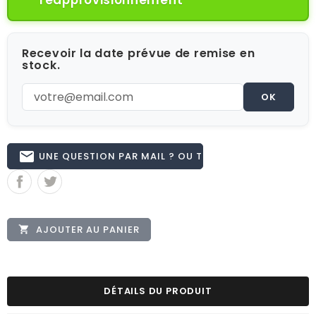
réapprovisionnement
Recevoir la date prévue de remise en
stock.
OK
email
UNE QUESTION PAR MAIL ? OU TÉL 02.51.62.16.59
AJOUTER AU PANIER

DÉTAILS DU PRODUIT