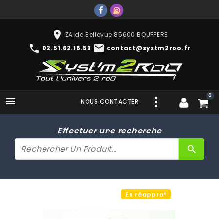
place
ZA de Bellevue 85600 BOUFFERE
phone
mail
02.51.62.16.59
contact@systm2roo.fr
0

NOUS CONTACTER
Effectuer une recherche
search
En réappro*