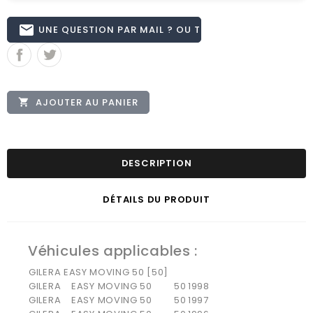
email
UNE QUESTION PAR MAIL ? OU TÉL 02.51.62.16.59
AJOUTER AU PANIER

DESCRIPTION
DÉTAILS DU PRODUIT
Véhicules applicables :
GILERA EASY MOVING 50 [50]
GILERA
EASY MOVING 50
50
1998
GILERA
EASY MOVING 50
50
1997