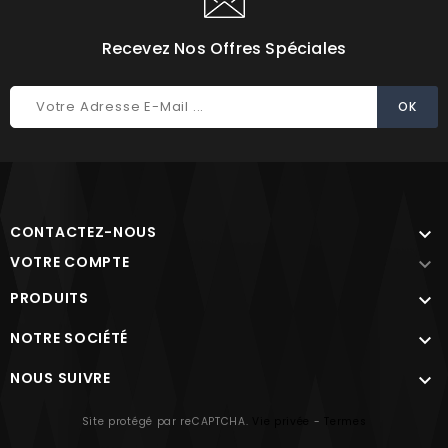
Recevez Nos Offres Spéciales
CONTACTEZ-NOUS

VOTRE COMPTE

PRODUITS

NOTRE SOCIÉTÉ

NOUS SUIVRE

Site protégé par reCAPTCHA.
Vie privée
-
Termes