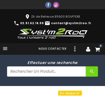
place
ZA de Bellevue 85600 BOUFFERE
phone
mail
02.51.62.16.59
contact@systm2roo.fr
0

NOUS CONTACTER
Effectuer une recherche
search
En réappro*