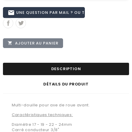
email
UNE QUESTION PAR MAIL ? OU TÉL 02.51.62.16.59
AJOUTER AU PANIER

DESCRIPTION
DÉTAILS DU PRODUIT
Multi-douille pour axe de roue avant.
Caractéristiques techniques:
Diamètre 17 - 19 - 22 - 24mm
Carré conducteur 3/8"