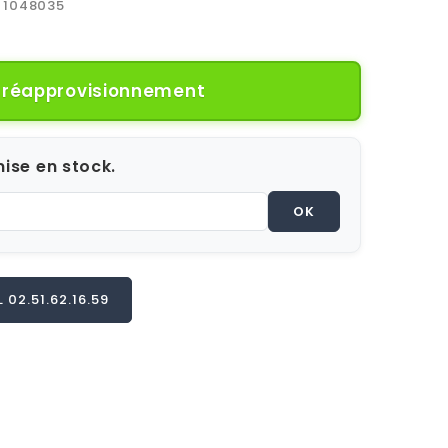
1048035
e réapprovisionnement
ise en stock.
OK
02.51.62.16.59