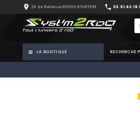
place
phone
ZA de Bellevue 85600 BOUFFERE
02.51.62.16.
LA BOUTIQUE
RECHERCHE 