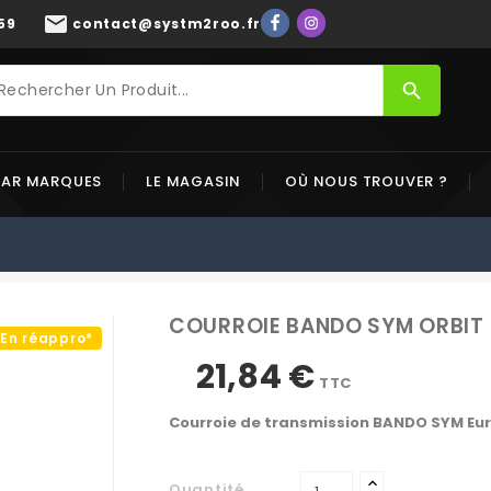
mail
59
contact@systm2roo.fr
search
PAR MARQUES
LE MAGASIN
OÙ NOUS TROUVER ?
COURROIE BANDO SYM ORBIT 2
En réappro*
21,84 €
TTC
Courroie de transmission BANDO SYM Eu
Quantité