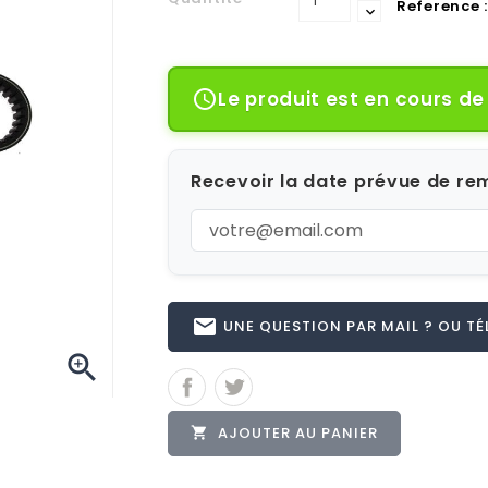
Reference :
Le produit est en cours d

Recevoir la date prévue de rem
email
UNE QUESTION PAR MAIL ? OU TÉL 

AJOUTER AU PANIER
