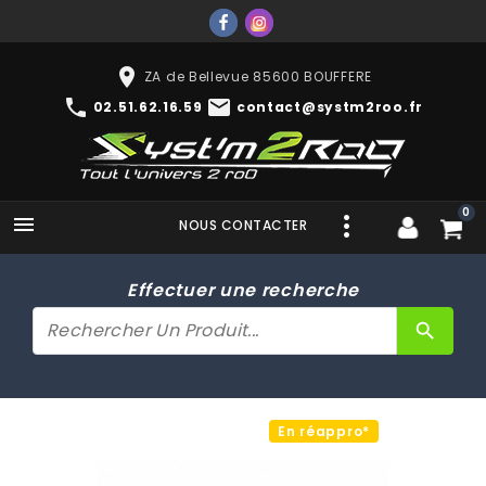
place
ZA de Bellevue 85600 BOUFFERE
phone
mail
02.51.62.16.59
contact@systm2roo.fr
0

NOUS CONTACTER
Effectuer une recherche
search
En réappro*