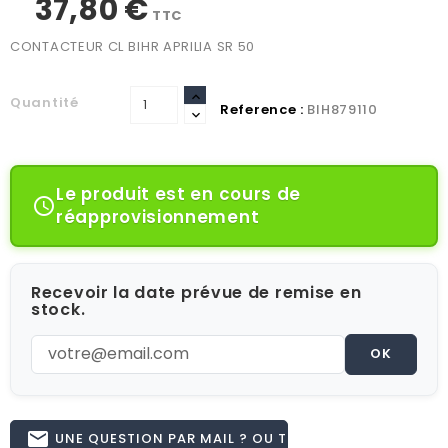
37,80 €
TTC
CONTACTEUR CL BIHR APRILIA SR 50
Quantité
Reference :
BIH879110
Le produit est en cours de

réapprovisionnement
Recevoir la date prévue de remise en
stock.
OK
email
UNE QUESTION PAR MAIL ? OU TÉL 02.51.62.16.59